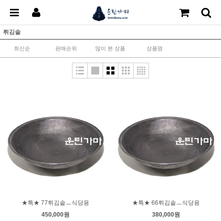
튀김솥
최신순
판매순위
많이 본 상품
상품명
★특★ 77튀김솥ㅡ식당용
★특★ 66튀김솥ㅡ식당용
450,000원
380,000원