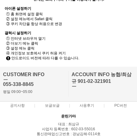
아이폰 설정하기
① 홈 화면에 설정 클릭
② 설정 메뉴에서 Safari 클릭
③ 쿠키 차단을 항상 허용으로 변경
갤럭시 설정하기
① 인터넷 브라우저 열기
② 더보기 메뉴 클릭
③ 설정 메뉴 클릭
④ 개인정보 보호에서 쿠키 허용 켜기
안드로이드 버전에 따라 다를 수 있습니다.
CUSTOMER INFO
ACCOUNT INFO 농협/최삼
ㅡ
규 901-02-321901
055-338-8845
ㅡ
평일 09:00~05:00
공지사항
보글보글
사용후기
PC버전
운틴가마
대표 : 최삼규
사업자 등록번호 : 602-03-55016
통신판매업신고번호 : 경남김해-0114호