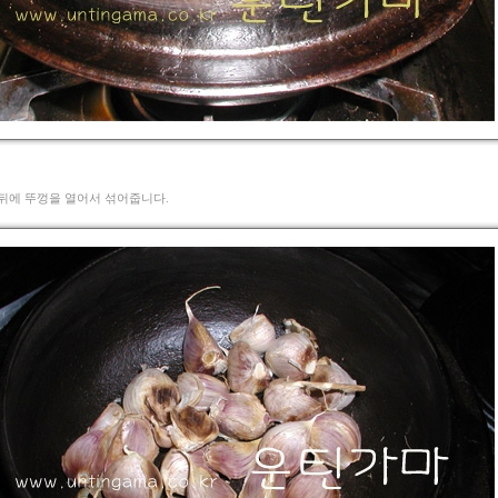
난뒤에 뚜껑을 열어서 섞어줍니다.