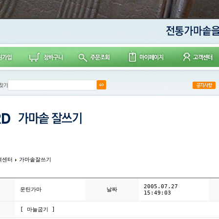
객센터
가마솥잘쓰기
2005.07.27
운틴가마
날짜
15:49:03
[ 마늘굽기 ]