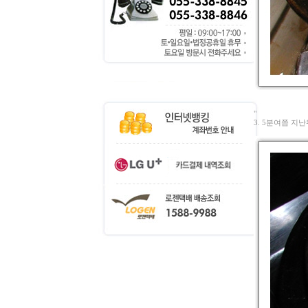
"
3. 5분여쯤 지