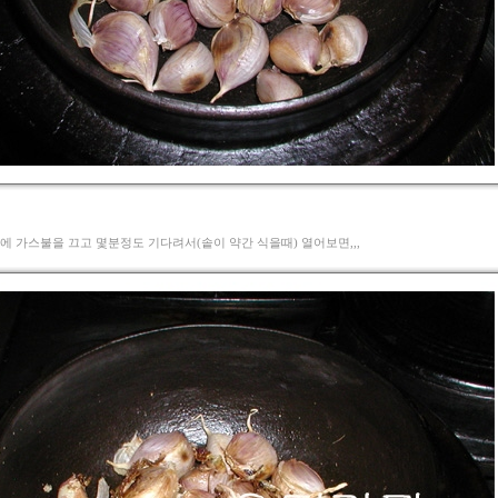
 뒤에 가스불을 끄고 몇분정도 기다려서(솥이 약간 식을때) 열어보면,,,