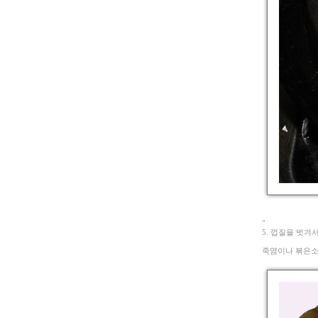
"
5. 껍질을 벗겨
죽염이나 볶은소