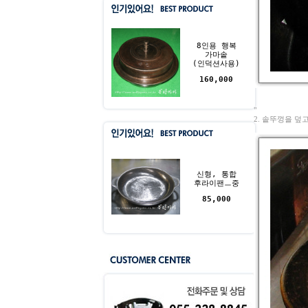
8인용 행복
가마솥
(인덕션사용)
160,000
"
2. 솥뚜껑을 덮
신형, 통합
후라이팬ㅡ중
85,000