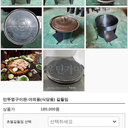
민뚜껑구이판-야외용(식당용) 길들임
상품가
180,000원
초벌길들임 선택