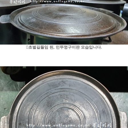
󰀺초벌길들임 된, 민뚜껑구이판 모습입니다.