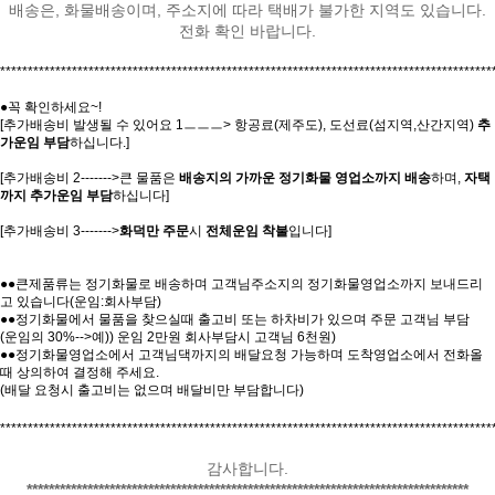
배송은, 화물배송이며, 주소지에 따라 택배가 불가한 지역도 있습니다.
전화 확인 바랍니다.
*****************************************************************************************
●꼭 확인하세요~!
[추가배송비 발생될 수 있어요 1ㅡㅡㅡ> 항공료(제주도), 도선료(섬지역,산간지역)
추
가운임 부담
하십니다.]
[추가배송비 2------->큰 물품은
배송지의 가까운 정기화물 영업소까지 배송
하며,
자택
까지 추가운임 부담
하십니다]
[추가배송비 3------->
화덕만 주문
시
전체운임 착불
입니다]
●●큰제품류는 정기화물로 배송하며 고객님주소지의 정기화물영업소까지 보내드리
고 있습니다(운임:회사부담)
●●정기화물에서 물품을 찾으실때 출고비 또는 하차비가 있으며 주문 고객님 부담
(운임의 30%-->예)) 운임 2만원 회사부담시 고객님 6천원)
●●정기화물영업소에서 고객님댁까지의 배달요청 가능하며 도착영업소에서 전화올
때 상의하여 결정해 주세요.
(배달 요청시 출고비는 없으며 배달비만 부담합니다)
*****************************************************************************************
감사합니다.
********************************************************************************