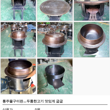
통주물구이판ㅡ두툼한고기 맛있게 굽굽
상품가
0원