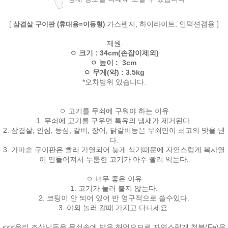
[
가스렌지, 하이라이트, 인덕션겸용 ]
삼겹살 구이판 (휴대용=이동형)
-제원-
ㅇ 크기 : 34cm(손잡이제외)
ㅇ 높이 : 3cm
ㅇ 무게(약) : 3.5kg
*오차범위 있습니다.
ㅇ 고기를 무쇠에 구워야 하는 이유
1. 무쇠에 고기를 구우면 특유의 냄새가 제거된다.
2. 삼겹살, 안심, 등심, 갈비, 장어, 닭갈비등은 무쇠만이 최고의 맛을 낸
다.
3. 가마솥 구이판은 빨리 가열되어 늦게 식기때문에 자연스럽게 복사열
이 만들어져서 두툼한 고기가 아주 빨리 익는다.
ㅇ 너무 좋은 이유
1. 고기가 눌러 붙지 않는다.
2. 코팅이 안 되어 있어 반 영구적으로 쓸수있다.
3. 야외 놀러 갈때 가지고 다니세요.
<<<우리 조상님들은 무쇠솥에 밥을 해먹으므로 자연스럽게 철분(Fe)을