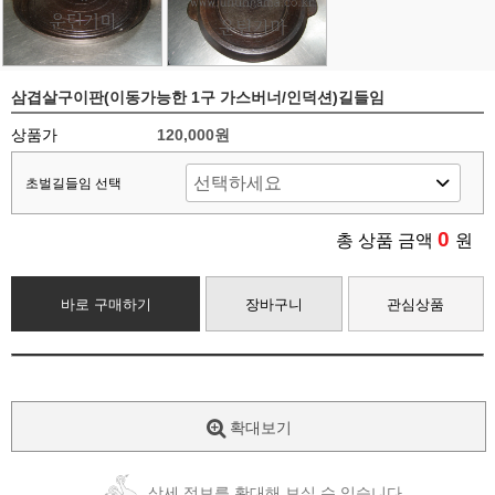
삼겹살구이판(이동가능한 1구 가스버너/인덕션)길들임
상품가
120,000원
초벌길들임 선택
0
총 상품 금액
원
바로 구매하기
장바구니
관심상품
확대보기
상세 정보를 확대해 보실 수 있습니다